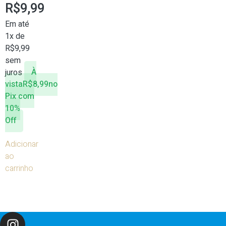
R$
9,99
Em até
1x de
R$
9,99
sem
juros
À
vista
R$
8,99
no
Pix com
10%
Off
Adicionar
ao
carrinho