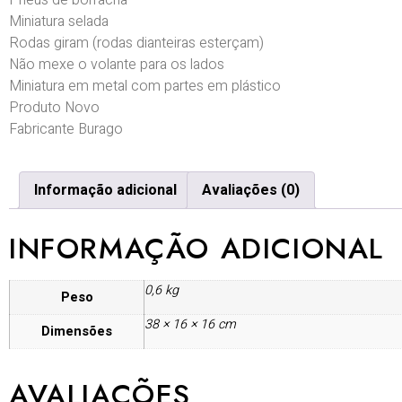
Pneus de borracha
Miniatura selada
Rodas giram (rodas dianteiras esterçam)
Não mexe o volante para os lados
Miniatura em metal com partes em plástico
Produto Novo
Fabricante Burago
Informação adicional
Avaliações (0)
INFORMAÇÃO ADICIONAL
0,6 kg
Peso
38 × 16 × 16 cm
Dimensões
AVALIAÇÕES