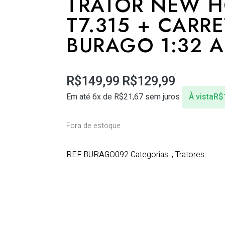
TRATOR NEW 
T7.315 + CARR
BURAGO 1:32 A
R$
149,99
R$
129,99
Em até 6x de
R$
21,67
sem juros
À vista
R$
Fora de estoque
REF
BURAGO092
Categorias
.
,
Tratores