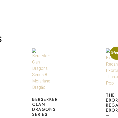
S
Ofer
THE
BERSERKER
EXOR
CLAN
REG
DRAGONS
EXOR
SERIES
–