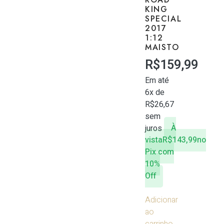
KING
SPECIAL
2017
1:12
MAISTO
R$
159,99
Em até
6x de
R$
26,67
sem
juros
À
vista
R$
143,99
no
Pix com
10%
Off
Adicionar
ao
carrinho