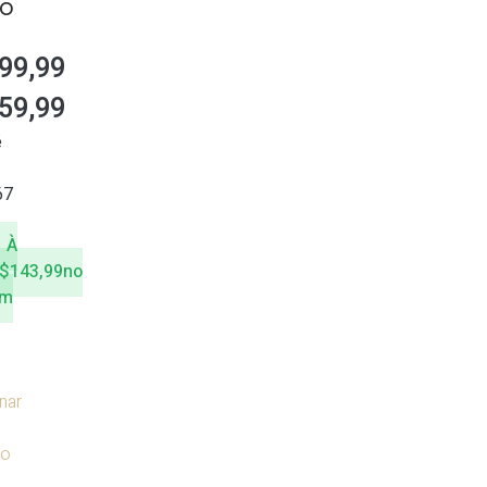
KO
99,99
59,99
é
67
À
$
143,99
no
om
nar
ho