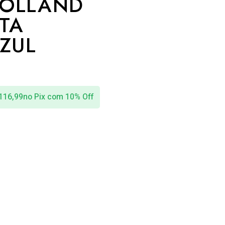
HOLLAND
ETA
ZUL
116,99
no Pix com 10% Off