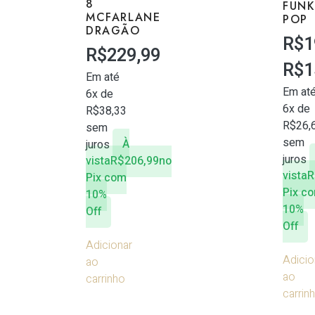
8
FUN
MCFARLANE
POP
DRAGÃO
R$
1
R$
229,99
R$
1
Em até
Em at
6x de
6x de
R$
38,33
R$
26,
sem
sem
juros
À
juros
vista
R$
206,99
no
vista
R
Pix com
Pix c
10%
10%
Off
Off
Adicionar
Adicio
ao
ao
carrinho
carrin