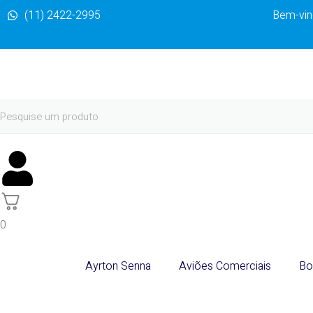
(11) 2422-2995
Bem-vind
0
Ayrton Senna
Aviões Comerciais
Bo