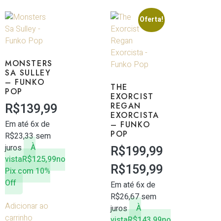
Oferta!
MONSTERS
SA SULLEY
– FUNKO
THE
POP
EXORCIST
R$
139,99
REGAN
EXORCISTA
Em até 6x de
– FUNKO
POP
R$
23,33
sem
juros
À
R$
199,99
vista
R$
125,99
no
R$
159,99
Pix com 10%
Off
Em até 6x de
R$
26,67
sem
Adicionar ao
juros
À
carrinho
vista
R$
143,99
no