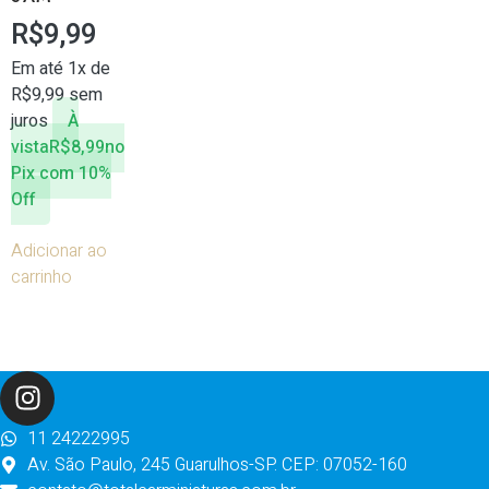
R$
9,99
Em até 1x de
R$
9,99
sem
juros
À
vista
R$
8,99
no
Pix com 10%
Off
Adicionar ao
carrinho
11 24222995
Av. São Paulo, 245 Guarulhos-SP. CEP: 07052-160