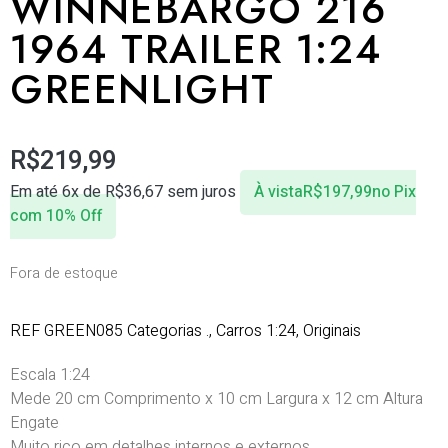
WINNEBARGO 216
1964 TRAILER 1:24
GREENLIGHT
R$
219,99
Em até 6x de
R$
36,67
sem juros
À vista
R$
197,99
no Pix
com 10% Off
Fora de estoque
REF
GREEN085
Categorias
.
,
Carros 1:24
,
Originais
Escala 1:24
Mede 20 cm Comprimento x 10 cm Largura x 12 cm Altura
Engate
Muito rico em detalhes internos e externos