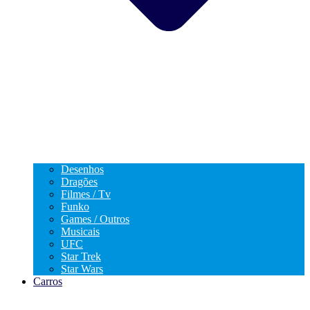
Desenhos
Dragões
Filmes / Tv
Funko
Games / Outros
Musicais
UFC
Star Trek
Star Wars
Carros