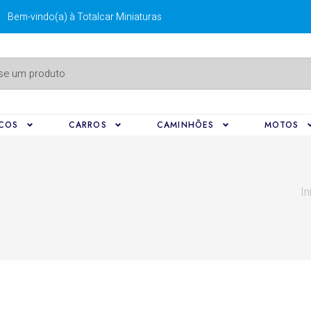
Bem-vindo(a) à Totalcar Miniaturas
COS
CARROS
CAMINHÕES
MOTOS
In