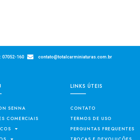
P: 07052-160
contato@totalcarminiaturas.com.br
U
LINKS ÚTEIS
ON SENNA
CONTATO
ES COMERCIAIS
TERMOS DE USO
ECOS
PERGUNTAS FREQUENTES
OS
TROCAS E DEVOLUÇÕES