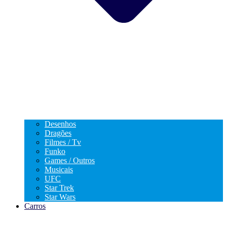
Desenhos
Dragões
Filmes / Tv
Funko
Games / Outros
Musicais
UFC
Star Trek
Star Wars
Carros