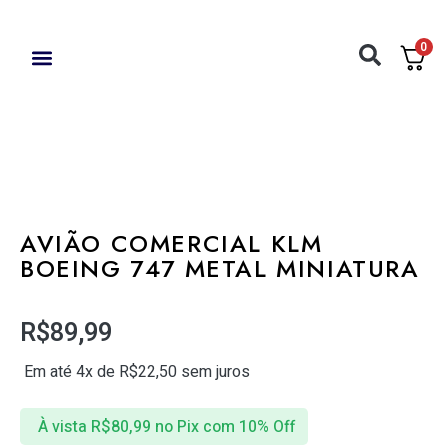
0
AYRTON SENNA
AVIÕES COMERCIAIS
ACESSÓRIOS / FERRAMENTAS
AVIÃO COMERCIAL KLM
BOEING 747 METAL MINIATURA
R$
89,99
Em até 4x de
R$
22,50
sem juros
À vista
R$
80,99
no Pix com 10% Off