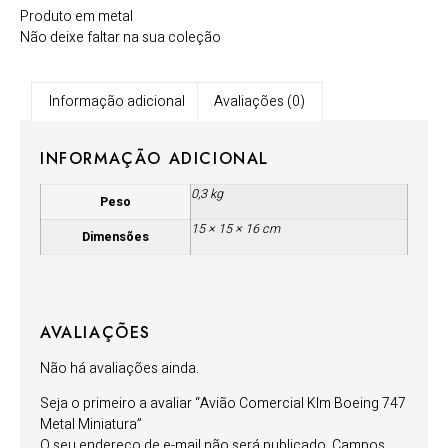
Produto em metal
Não deixe faltar na sua coleção
Informação adicional
Avaliações (0)
INFORMAÇÃO ADICIONAL
0,3 kg
Peso
15 × 15 × 16 cm
Dimensões
AVALIAÇÕES
Não há avaliações ainda.
Seja o primeiro a avaliar “Avião Comercial Klm Boeing 747
Metal Miniatura”
O seu endereço de e-mail não será publicado.
Campos