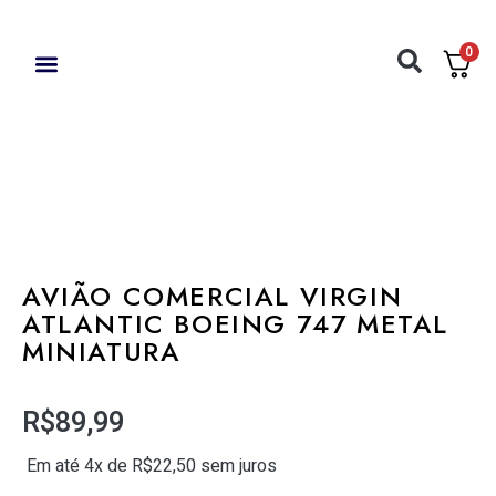
0
AYRTON SENNA
AVIÕES COMERCIAIS
ACESSÓRIOS / FERRAMENTAS
AVIÃO COMERCIAL VIRGIN
ATLANTIC BOEING 747 METAL
MINIATURA
R$
89,99
Em até 4x de
R$
22,50
sem juros