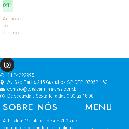
Off
Adicionar
ao
carrinho
11 24222995
Av. São Paulo, 245 Guarulhos-SP. CEP: 07052-160
contato@totalcarminiaturas.com.br
De segunda a Sexta-feira das 9:00 as 18:00
SOBRE NÓS
MENU
A Totalcar Miniaturas, desde 2006 no
mercado trabalhando com réplicas