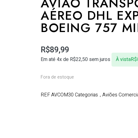
AVIÃO TRANSP
AÉREO DHL EX
BOEING 757 M
R$
89,99
Em até 4x de
R$
22,50
sem juros
À vista
R$
Fora de estoque
REF
AVCOM30
Categorias
.
,
Aviões Comerci