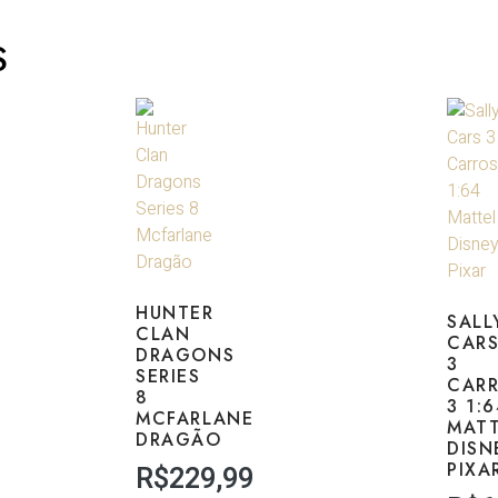
S
HUNTER
SALL
CLAN
CAR
DRAGONS
3
SERIES
CAR
8
3 1:
MCFARLANE
MAT
DRAGÃO
DISN
PIXA
R$
229,99