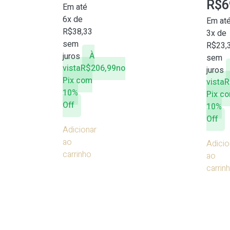
R$
6
Em até
6x de
Em at
R$
38,33
3x de
sem
R$
23,
juros
À
sem
vista
R$
206,99
no
juros
Pix com
vista
R
10%
Pix c
Off
10%
Off
Adicionar
ao
Adicio
carrinho
ao
carrin