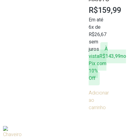
R$
159,99
Em até
6x de
R$
26,67
sem
juros
À
vista
R$
143,99
no
Pix com
10%
Off
Adicionar
ao
carrinho