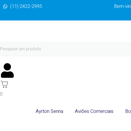
(11) 2422-2995
Bem-vind
0
Ayrton Senna
Aviões Comerciais
Bo