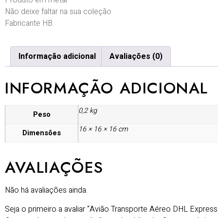
Produto em metal
Não deixe faltar na sua coleção
Fabricante HB
Informação adicional
Avaliações (0)
INFORMAÇÃO ADICIONAL
0,2 kg
Peso
16 × 16 × 16 cm
Dimensões
AVALIAÇÕES
Não há avaliações ainda.
Seja o primeiro a avaliar “Avião Transporte Aéreo DHL Express