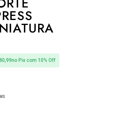
ORTE
PRESS
INIATURA
80,99
no Pix com 10% Off
ais