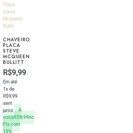
CHAVEIRO
PLACA
STEVE
MCQUEEN
BULLITT
R$
9,99
Em até
1x de
R$
9,99
sem
juros
À
vista
R$
8,99
no
Pix com
10%