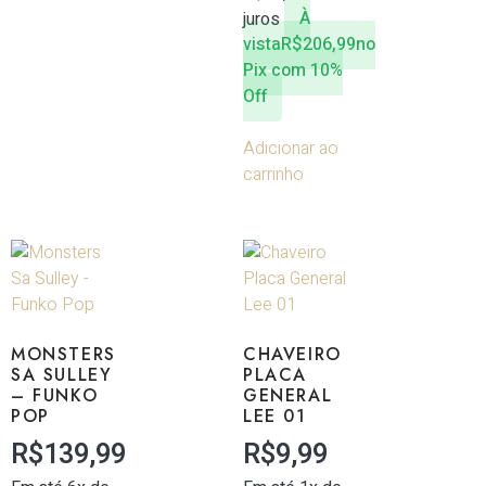
juros
À
vista
R$
206,99
no
Pix com 10%
Off
Adicionar ao
carrinho
MONSTERS
CHAVEIRO
SA SULLEY
PLACA
– FUNKO
GENERAL
POP
LEE 01
R$
139,99
R$
9,99