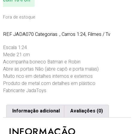
com 10% Off
Fora de estoque
REF
JADA070
Categorias
.
,
Carros 1:24
,
Filmes / Tv
Escala 1:24
Mede 21 cm
Acompanha boneco Batman e Robin
Abre as portas Não (abre capô e porta malas)
Muito rico em detalhes internos e externos
Produto de metal com detalhes em plástico
Fabricante JadaToys
Informação adicional
Avaliações (0)
INFORMAÇÃO