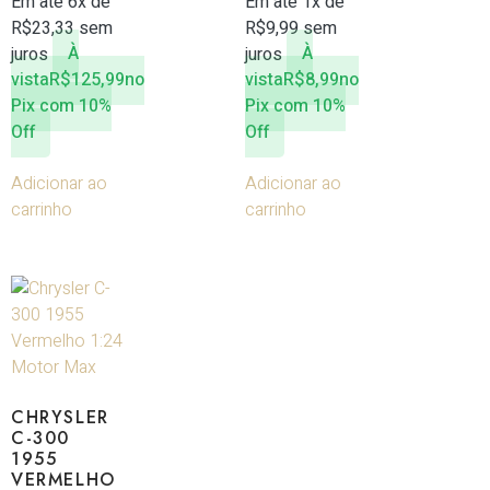
Em até 6x de
Em até 1x de
R$
23,33
sem
R$
9,99
sem
juros
À
juros
À
vista
R$
125,99
no
vista
R$
8,99
no
Pix com 10%
Pix com 10%
Off
Off
Adicionar ao
Adicionar ao
carrinho
carrinho
CHRYSLER
C-300
1955
VERMELHO