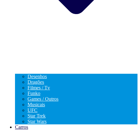
Desenhos
Dragões
Filmes / Tv
Funko
Games / Outros
Musicais
UFC
Star Trek
Star Wars
Carros