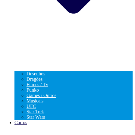
Desenhos
Dragões
Filmes / Tv
Funko
Games / Outros
Musicais
UFC
Star Trek
Star Wars
Carros