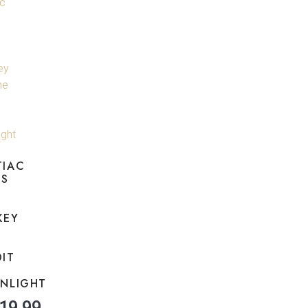
TIAC
NS
KEY
IT
NLIGHT