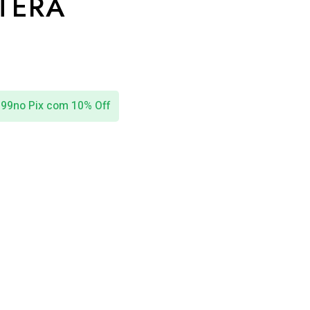
TERA
,99
no Pix com 10% Off