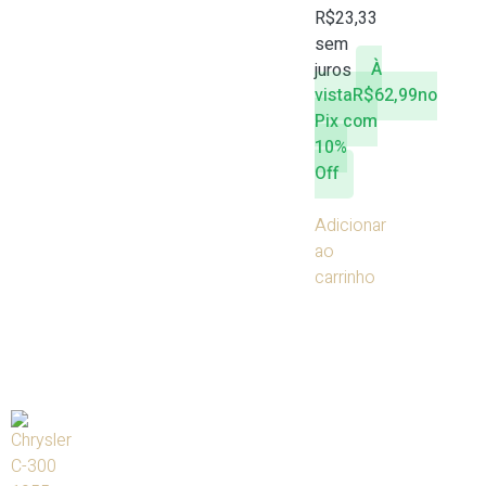
R$
23,33
sem
juros
À
vista
R$
62,99
no
Pix com
10%
Off
Adicionar
ao
carrinho