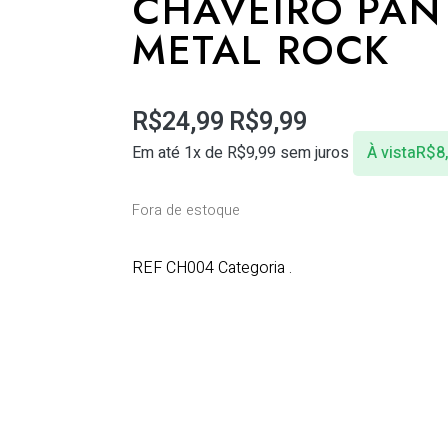
CHAVEIRO PAN
METAL ROCK
R$
24,99
R$
9,99
Em até 1x de
R$
9,99
sem juros
À vista
R$
8
Fora de estoque
REF
CH004
Categoria
.