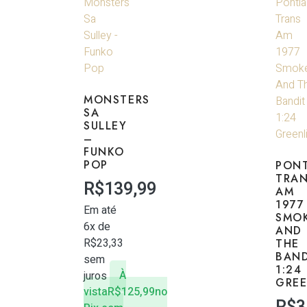
MONSTERS
SA
SULLEY
–
FUNKO
POP
PON
TRA
R$
139,99
AM
1977
Em até
SMO
6x de
AND
R$
23,33
THE
BAND
sem
1:24
juros
À
GREE
vista
R$
125,99
no