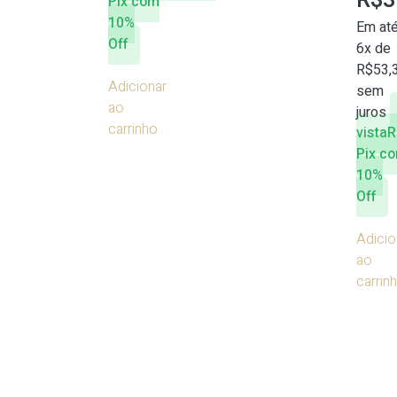
R$
3
Pix com
10%
Em at
Off
6x de
R$
53,
Adicionar
sem
ao
juros
carrinho
vista
R
Pix c
10%
Off
Adicio
ao
carrin