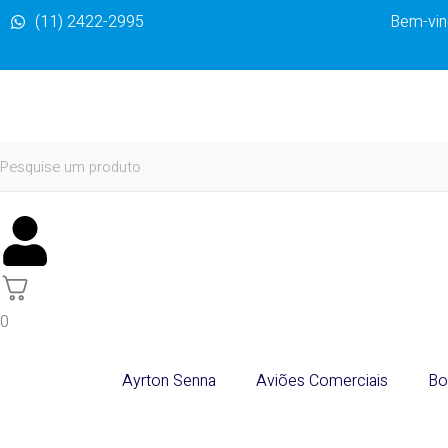
(11) 2422-2995
Bem-vind
0
Ayrton Senna
Aviões Comerciais
Bo