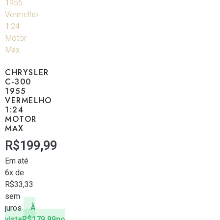
CHRYSLER
C-300
1955
VERMELHO
1:24
MOTOR
MAX
R$
199,99
Em até
6x de
R$
33,33
sem
juros
À
vista
R$
179,99
no