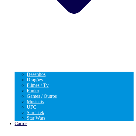
Desenhos
Dragões
Filmes / Tv
Funko
Games / Outros
Musicais
UFC
Star Trek
Star Wars
Carros