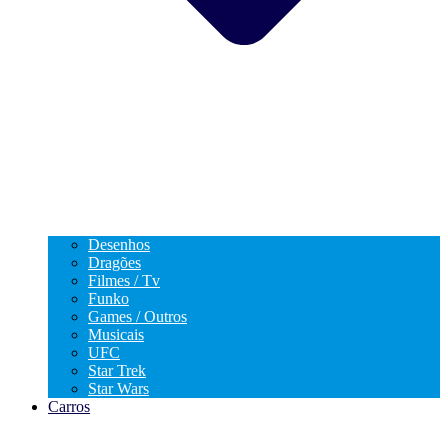
Desenhos
Dragões
Filmes / Tv
Funko
Games / Outros
Musicais
UFC
Star Trek
Star Wars
Carros