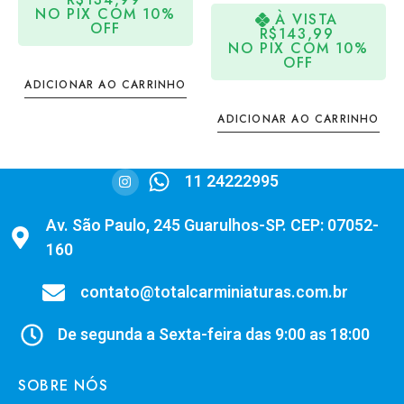
NO PIX COM 10%
À VISTA
OFF
R$
143,99
NO PIX COM 10%
OFF
ADICIONAR AO CARRINHO
ADICIONAR AO CARRINHO
11 24222995
Av. São Paulo, 245 Guarulhos-SP. CEP: 07052-
160
contato@totalcarminiaturas.com.br
De segunda a Sexta-feira das 9:00 as 18:00
SOBRE NÓS