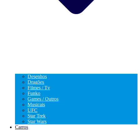
Desenhos
Dragões
Filmes / Tv
Funko
Games / Outros
Musicais
UFC
Star Trek
Star Wars
Carros