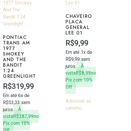
CHAVEIRO
PLACA
GENERAL
LEE 01
PONTIAC
R$
9,99
TRANS AM
1977
Em até 1x de
SMOKEY
R$
9,99
sem
AND THE
BANDIT
juros
À
1:24
vista
R$
8,99
no
GREENLIGHT
Pix com 10%
R$
319,99
Off
Em até 6x de
Adicionar ao
R$
53,33
sem
carrinho
juros
À
vista
R$
287,99
no
Pix com 10%
Off