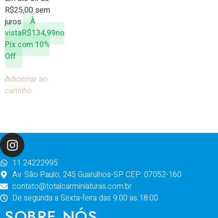
R$
25,00
sem
juros
À
vista
R$
134,99
no
Pix com 10%
Off
Adicionar ao
carrinho
11 24222995
Av. São Paulo, 245 Guarulhos-SP. CEP: 07052-160
contato@totalcarminiaturas.com.br
De segunda a Sexta-feira das 9:00 as 18:00
SOBRE NÓS