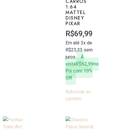
CARROS
1:64
MATTEL
DISNEY
PIXAR
R$
69,99
Em até 3x de
R$
23,33
sem
juros
À
vista
R$
62,99
no
Pix com 10%
Off
Adicionar ao
carrinho