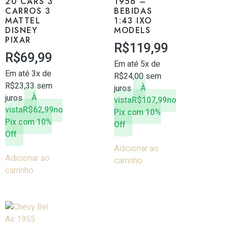
20 CARS 3
1956 –
CARROS 3
BEBIDAS
MATTEL
1:43 IXO
DISNEY
MODELS
PIXAR
R$
119,99
R$
69,99
Em até 5x de
Em até 3x de
R$
24,00
sem
R$
23,33
sem
juros
À
juros
À
vista
R$
107,99
no
vista
R$
62,99
no
Pix com 10%
Pix com 10%
Off
Off
Adicionar ao
Adicionar ao
carrinho
carrinho