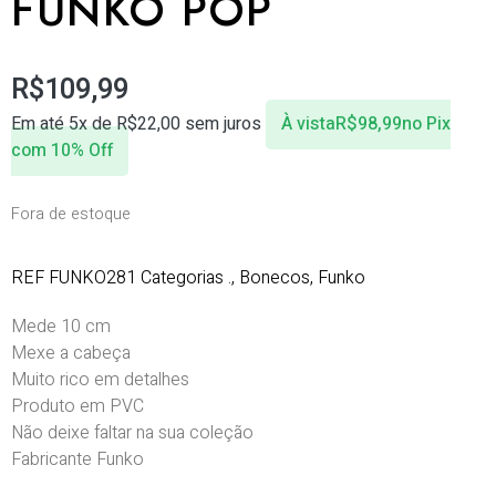
FUNKO POP
R$
109,99
Em até 5x de
R$
22,00
sem juros
À vista
R$
98,99
no Pix
com 10% Off
Fora de estoque
REF
FUNKO281
Categorias
.
,
Bonecos
,
Funko
Mede 10 cm
Mexe a cabeça
Muito rico em detalhes
Produto em PVC
Não deixe faltar na sua coleção
Fabricante Funko