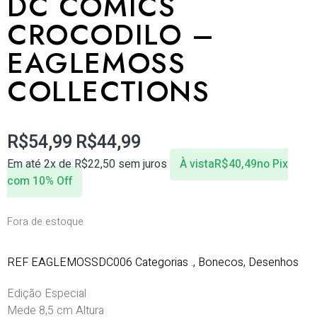
DC COMICS
CROCODILO –
EAGLEMOSS
COLLECTIONS
R$
54,99
R$
44,99
Em até 2x de
R$
22,50
sem juros
À vista
R$
40,49
no Pix
com 10% Off
Fora de estoque
REF
EAGLEMOSSDC006
Categorias
.
,
Bonecos
,
Desenhos
Edição Especial
Mede 8,5 cm Altura