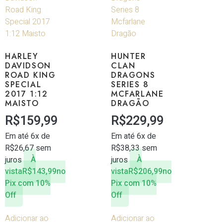
HARLEY
HUNTER
DAVIDSON
CLAN
ROAD KING
DRAGONS
SPECIAL
SERIES 8
2017 1:12
MCFARLANE
MAISTO
DRAGÃO
R$
159,99
R$
229,99
Em até 6x de
Em até 6x de
R$
26,67
sem
R$
38,33
sem
juros
À
juros
À
vista
R$
143,99
no
vista
R$
206,99
no
Pix com 10%
Pix com 10%
Off
Off
Adicionar ao
Adicionar ao