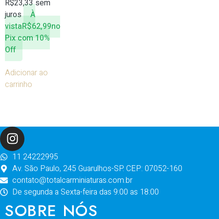
R$
23,33
sem
juros
À
vista
R$
62,99
no
Pix com 10%
Off
Adicionar ao
carrinho
11 24222995
Av. São Paulo, 245 Guarulhos-SP. CEP: 07052-160
contato@totalcarminiaturas.com.br
De segunda a Sexta-feira das 9:00 as 18:00
SOBRE NÓS