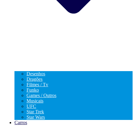
Desenhos
Dragões
Filmes / Tv
Funko
Games / Outros
Musicais
UFC
Star Trek
Star Wars
Carros