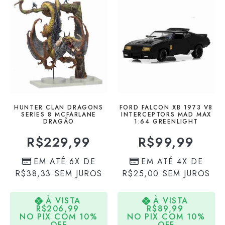
HUNTER CLAN DRAGONS
FORD FALCON XB 1973 V8
SERIES 8 MCFARLANE
INTERCEPTORS MAD MAX
DRAGÃO
1:64 GREENLIGHT
R$
229,99
R$
99,99
EM ATÉ 6X DE
EM ATÉ 4X DE
R$
38,33
SEM JUROS
R$
25,00
SEM JUROS
À VISTA
À VISTA
R$
206,99
R$
89,99
NO PIX COM 10%
NO PIX COM 10%
OFF
OFF