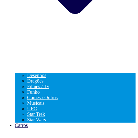
Desenhos
Dragões
Filmes / Tv
Funko
Games / Outros
Musicais
UFC
Star Trek
Star Wars
Carros