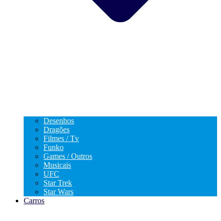
Desenhos
Dragões
Filmes / Tv
Funko
Games / Outros
Musicais
UFC
Star Trek
Star Wars
Carros