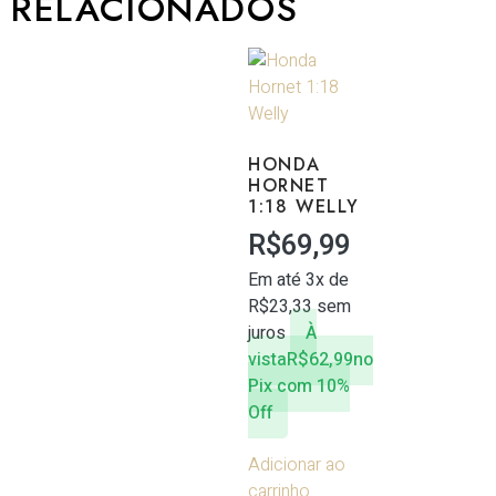
RELACIONADOS
HONDA
HORNET
1:18 WELLY
R$
69,99
Em até 3x de
R$
23,33
sem
juros
À
vista
R$
62,99
no
Pix com 10%
Off
Adicionar ao
carrinho