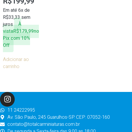
R$
199,99
Em até 6x de
R$
33,33
sem
juros
À
vista
R$
179,99
no
Pix com 10%
Off
Adicionar ao
carrinho
11 24222995
Av. São Paulo, 245 Guarulhos-SP. CEP: 07052-160
contato@totalcarminiaturas.com.br
De segunda a Sexta-feira das 9:00 as 18:00