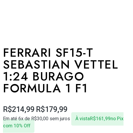
FERRARI SF15-T
SEBASTIAN VETTEL
1:24 BURAGO
FORMULA 1 F1
R$
214,99
R$
179,99
Em até 6x de
R$
30,00
sem juros
À vista
R$
161,99
no Pix
com 10% Off