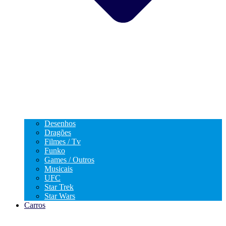
Desenhos
Dragões
Filmes / Tv
Funko
Games / Outros
Musicais
UFC
Star Trek
Star Wars
Carros