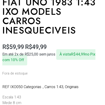
FIAT UNO 1983 1:43
IXO MODELS
CARROS
INESQUECIVEIS
R$
59,99
R$
49,99
Em até 2x de
R$
25,00
sem juros
À vista
R$
44,99
no Pix
com 10% Off
Fora de estoque
REF
IXO050
Categorias
.
,
Carros 1:43
,
Originais
Escala 1:43
Mede 8 cm