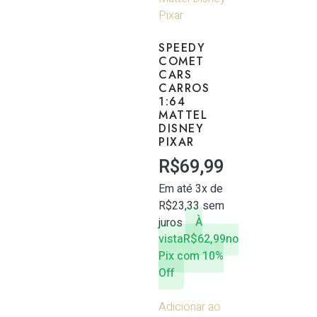
SPEEDY
COMET
CARS
CARROS
1:64
MATTEL
DISNEY
PIXAR
R$
69,99
Em até 3x de
R$
23,33
sem
juros
À
vista
R$
62,99
no
Pix com 10%
Off
Adicionar ao