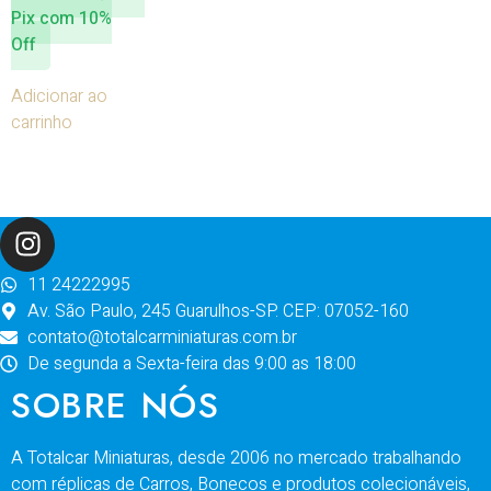
Pix com 10%
Off
Adicionar ao
carrinho
11 24222995
Av. São Paulo, 245 Guarulhos-SP. CEP: 07052-160
contato@totalcarminiaturas.com.br
De segunda a Sexta-feira das 9:00 as 18:00
SOBRE NÓS
A Totalcar Miniaturas, desde 2006 no mercado trabalhando
com réplicas de Carros, Bonecos e produtos colecionáveis,