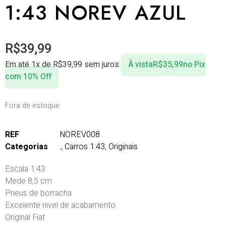
1:43 NOREV AZUL
R$
39,99
Em até 1x de
R$
39,99
sem juros
À vista
R$
35,99
no Pix
com 10% Off
Fora de estoque
REF
NOREV008
Categorias
.
,
Carros 1:43
,
Originais
Escala 1:43
Mede 8,5 cm
Pneus de borracha
Excelente nivel de acabamento
Original Fiat