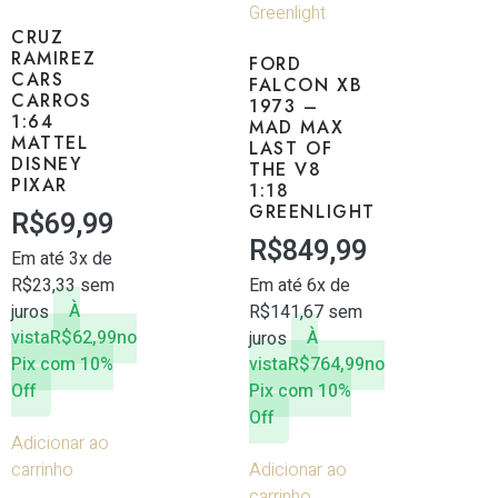
CRUZ
RAMIREZ
FORD
CARS
FALCON XB
CARROS
1973 –
1:64
MAD MAX
MATTEL
LAST OF
DISNEY
THE V8
PIXAR
1:18
GREENLIGHT
R$
69,99
R$
849,99
Em até 3x de
R$
23,33
sem
Em até 6x de
juros
À
R$
141,67
sem
vista
R$
62,99
no
juros
À
Pix com 10%
vista
R$
764,99
no
Off
Pix com 10%
Off
Adicionar ao
carrinho
Adicionar ao
carrinho