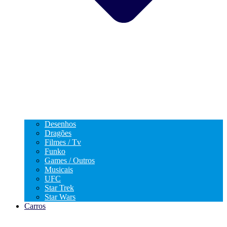
Desenhos
Dragões
Filmes / Tv
Funko
Games / Outros
Musicais
UFC
Star Trek
Star Wars
Carros