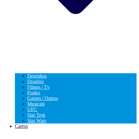
Desenhos
Dragões
Filmes / Tv
Funko
Games / Outros
Musicais
UFC
Star Trek
Star Wars
Carros