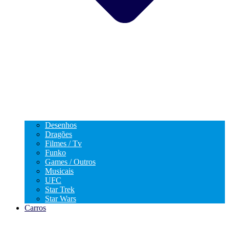
Desenhos
Dragões
Filmes / Tv
Funko
Games / Outros
Musicais
UFC
Star Trek
Star Wars
Carros