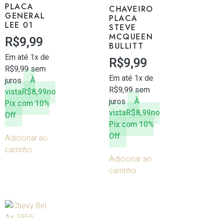
PLACA
CHAVEIRO
GENERAL
PLACA
LEE 01
STEVE
MCQUEEN
R$
9,99
BULLITT
Em até 1x de
R$
9,99
R$
9,99
sem
Em até 1x de
juros
À
R$
9,99
sem
vista
R$
8,99
no
juros
À
Pix com 10%
vista
R$
8,99
no
Off
Pix com 10%
Off
Adicionar ao
carrinho
Adicionar ao
carrinho