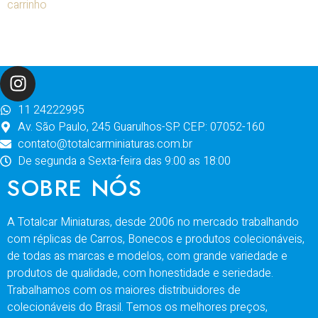
carrinho
11 24222995
Av. São Paulo, 245 Guarulhos-SP. CEP: 07052-160
contato@totalcarminiaturas.com.br
De segunda a Sexta-feira das 9:00 as 18:00
SOBRE NÓS
A Totalcar Miniaturas, desde 2006 no mercado trabalhando
com réplicas de Carros, Bonecos e produtos colecionáveis,
de todas as marcas e modelos, com grande variedade e
produtos de qualidade, com honestidade e seriedade.
Trabalhamos com os maiores distribuidores de
colecionáveis do Brasil. Temos os melhores preços,