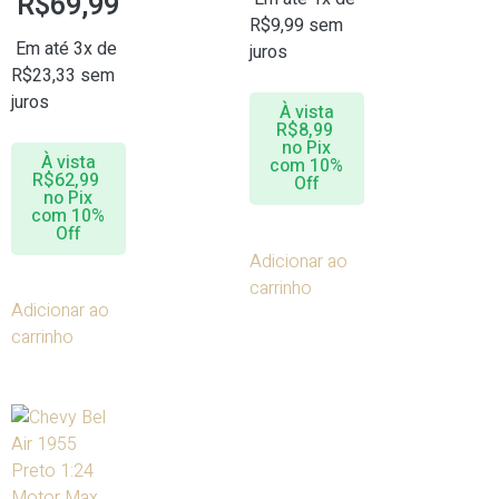
R$
69,99
R$
9,99
sem
Em até 3x de
juros
R$
23,33
sem
juros
À vista
R$
8,99
no Pix
À vista
com 10%
R$
62,99
Off
no Pix
com 10%
Off
Adicionar ao
carrinho
Adicionar ao
carrinho