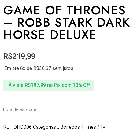
GAME OF THRONES
– ROBB STARK DARK
HORSE DELUXE
R$
219,99
Em até 6x de
R$
36,67
sem juros
À vista
R$
197,99
no Pix com 10% Off
Fora de estoque
REF
DHD006
Categorias
.
,
Bonecos
,
Filmes / Tv