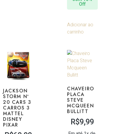
Off
Adicionar ao
carrinho
CHAVEIRO
JACKSON
PLACA
STORM Nº
STEVE
20 CARS 3
MCQUEEN
CARROS 3
BULLITT
MATTEL
DISNEY
R$
9,99
PIXAR
Em até 1x de