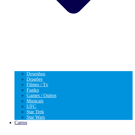
Desenhos
Dragões
Filmes / Tv
Funko
Games / Outros
Musicais
UFC
Star Trek
Star Wars
Carros