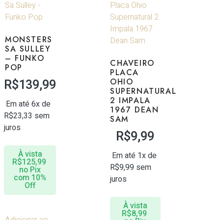
MONSTERS
SA SULLEY
– FUNKO
CHAVEIRO
POP
PLACA
R$
139,99
OHIO
SUPERNATURAL
2 IMPALA
Em até 6x de
1967 DEAN
R$
23,33
sem
SAM
juros
R$
9,99
À vista
Em até 1x de
R$
125,99
R$
9,99
sem
no Pix
com 10%
juros
Off
À vista
R$
8,99
Adicionar ao