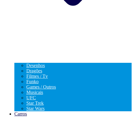
Desenhos
Dragões
Filmes / Tv
Funko
Games / Outros
Musicais
UFC
Star Trek
Star Wars
Carros