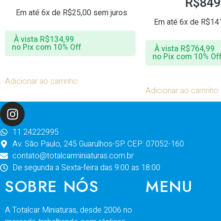
R$
849
Em até 6x de
R$
25,00
sem juros
Em até 6x de
R$
14
À vista
R$
134,99
no Pix com 10% Off
À vista
R$
764,99
no Pix com 10% Of
Adicionar ao carrinho
Adicionar ao carrinho
11 24222995
Av. São Paulo, 245 Guarulhos-SP. CEP: 07052-160
contato@totalcarminiaturas.com.br
De segunda a Sexta-feira das 9:00 as 18:00
SOBRE NÓS
MENU
A Totalcar Miniaturas, desde 2006 no