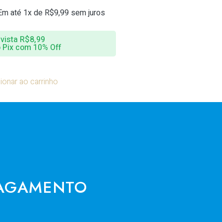
Em até 1x de
R$
9,99
sem juros
 vista
R$
8,99
 Pix com 10% Off
ionar ao carrinho
AGAMENTO