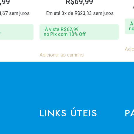
,99
R$
69,99
1,67
sem juros
Em até 3x de
R$
23,33
sem juros
À
no
À vista
R$
62,99
f
no Pix com 10% Off
Adic
Adicionar ao carrinho
LINKS ÚTEIS
P