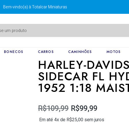
Bem-vindo(a) à Totalcar Miniaturas
BONECOS
CARROS
CAMINHÕES
MOTOS
HARLEY-DAVID
SIDECAR FL HY
1952 1:18 MAI
R$
109,99
R$
99,99
Em até 4x de
R$
25,00
sem juros