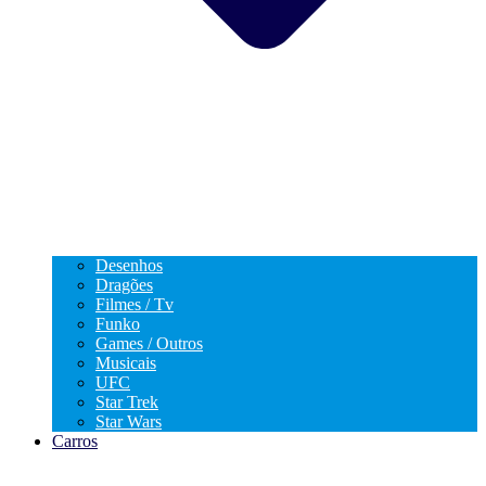
Desenhos
Dragões
Filmes / Tv
Funko
Games / Outros
Musicais
UFC
Star Trek
Star Wars
Carros