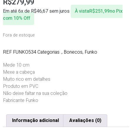
R$
279,99
Em até 6x de
R$
46,67
sem juros
À vista
R$
251,99
no Pix
com 10% Off
Fora de estoque
REF
FUNKO534
Categorias
.
,
Bonecos
,
Funko
Mede 10 cm
Mexe a cabeça
Muito rico em detalhes
Produto em PVC
Não deixe faltar na sua coleção
Fabricante Funko
Informação adicional
Avaliações (0)