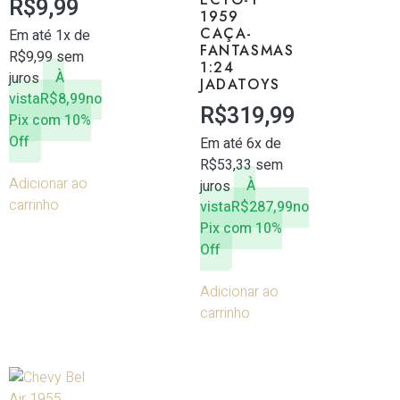
R$
9,99
1959
CAÇA-
Em até 1x de
FANTASMAS
R$
9,99
sem
1:24
juros
À
JADATOYS
vista
R$
8,99
no
R$
319,99
Pix com 10%
Off
Em até 6x de
R$
53,33
sem
Adicionar ao
juros
À
carrinho
vista
R$
287,99
no
Pix com 10%
Off
Adicionar ao
carrinho