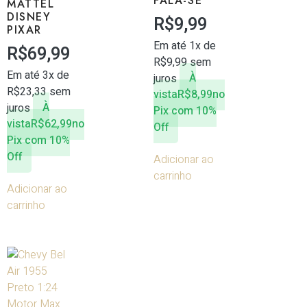
FALA-SE
MATTEL
DISNEY
R$
9,99
PIXAR
Em até 1x de
R$
69,99
R$
9,99
sem
Em até 3x de
juros
À
R$
23,33
sem
vista
R$
8,99
no
juros
À
Pix com 10%
vista
R$
62,99
no
Off
Pix com 10%
Off
Adicionar ao
carrinho
Adicionar ao
carrinho