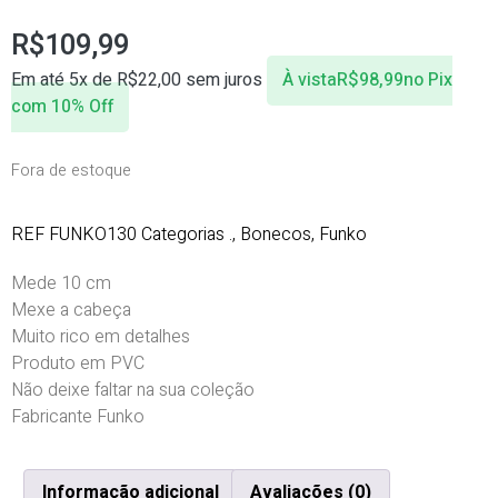
R$
109,99
Em até 5x de
R$
22,00
sem juros
À vista
R$
98,99
no Pix
com 10% Off
Fora de estoque
REF
FUNKO130
Categorias
.
,
Bonecos
,
Funko
Mede 10 cm
Mexe a cabeça
Muito rico em detalhes
Produto em PVC
Não deixe faltar na sua coleção
Fabricante Funko
Informação adicional
Avaliações (0)