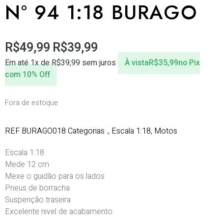
Nº 94 1:18 BURAGO
R$
49,99
R$
39,99
Em até 1x de
R$
39,99
sem juros
À vista
R$
35,99
no Pix
com 10% Off
Fora de estoque
REF
BURAGO018
Categorias
.
,
Escala 1:18
,
Motos
Escala 1:18
Mede 12 cm
Mexe o guidão para os lados
Pneus de borracha
Suspenção traseira
Excelente nivel de acabamento