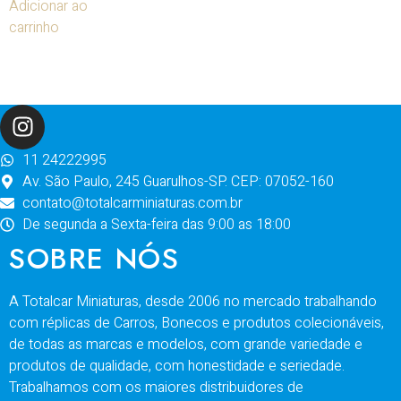
Adicionar ao
carrinho
11 24222995
Av. São Paulo, 245 Guarulhos-SP. CEP: 07052-160
contato@totalcarminiaturas.com.br
De segunda a Sexta-feira das 9:00 as 18:00
SOBRE NÓS
A Totalcar Miniaturas, desde 2006 no mercado trabalhando
com réplicas de Carros, Bonecos e produtos colecionáveis,
de todas as marcas e modelos, com grande variedade e
produtos de qualidade, com honestidade e seriedade.
Trabalhamos com os maiores distribuidores de