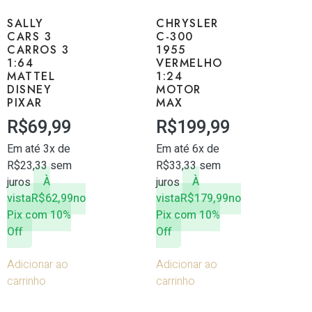
SALLY
CHRYSLER
CARS 3
C-300
CARROS 3
1955
1:64
VERMELHO
MATTEL
1:24
DISNEY
MOTOR
PIXAR
MAX
R$
69,99
R$
199,99
Em até 3x de
Em até 6x de
R$
23,33
sem
R$
33,33
sem
juros
À
juros
À
vista
R$
62,99
no
vista
R$
179,99
no
Pix com 10%
Pix com 10%
Off
Off
Adicionar ao
Adicionar ao
carrinho
carrinho