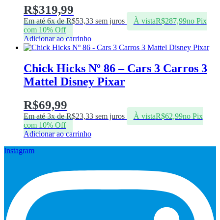
R$
319,99
Em até 6x de
R$
53,33
sem juros
À vista
R$
287,99
no Pix
com 10% Off
Adicionar ao carrinho
Chick Hicks Nº 86 – Cars 3 Carros 3
Mattel Disney Pixar
R$
69,99
Em até 3x de
R$
23,33
sem juros
À vista
R$
62,99
no Pix
com 10% Off
Adicionar ao carrinho
Instagram