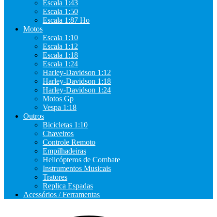
Escala 1:43
Escala 1:50
Escala 1:87 Ho
Motos
Escala 1:10
Escala 1:12
Escala 1:18
Escala 1:24
Harley-Davidson 1:12
Harley-Davidson 1:18
Harley-Davidson 1:24
Motos Gp
Vespa 1:18
Outros
Bicicletas 1:10
Chaveiros
Controle Remoto
Empilhadeiras
Helicópteros de Combate
Instrumentos Musicais
Tratores
Replica Espadas
Acessórios / Ferramentas