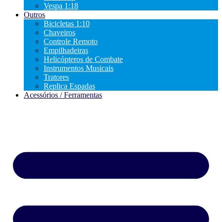
Vespa 1:18
Outros
Bicicletas 1:10
Chaveiros
Controle Remoto
Empilhadeiras
Helicópteros de Combate
Instrumentos Musicais
Tratores
Replica Espadas
Acessórios / Ferramentas