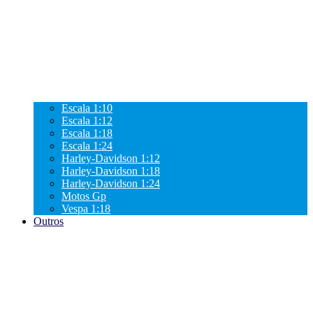
Escala 1:10
Escala 1:12
Escala 1:18
Escala 1:24
Harley-Davidson 1:12
Harley-Davidson 1:18
Harley-Davidson 1:24
Motos Gp
Vespa 1:18
Outros