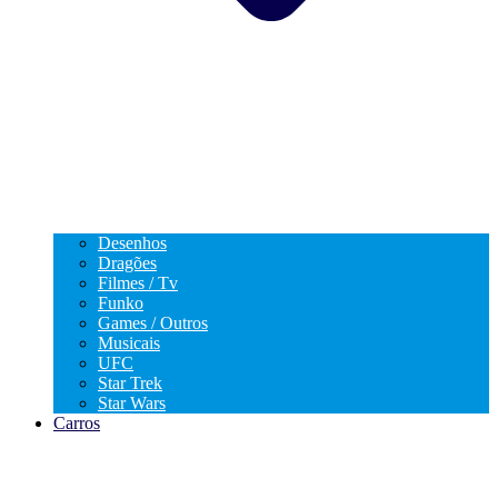
Desenhos
Dragões
Filmes / Tv
Funko
Games / Outros
Musicais
UFC
Star Trek
Star Wars
Carros