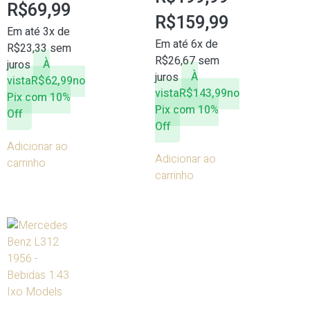
R$
69,99
R$
159,99
Em até 3x de
Em até 6x de
R$
23,33
sem
R$
26,67
sem
juros
À
juros
À
vista
R$
62,99
no
vista
R$
143,99
no
Pix com 10%
Pix com 10%
Off
Off
Adicionar ao
Adicionar ao
carrinho
carrinho