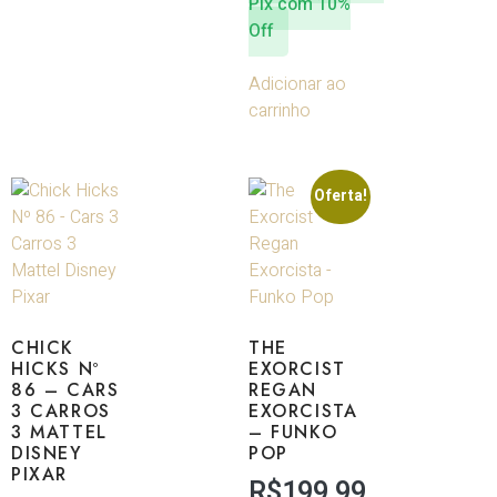
Pix com 10%
Off
Adicionar ao
carrinho
Oferta!
CHICK
THE
HICKS Nº
EXORCIST
86 – CARS
REGAN
3 CARROS
EXORCISTA
3 MATTEL
– FUNKO
DISNEY
POP
PIXAR
R$
199,99