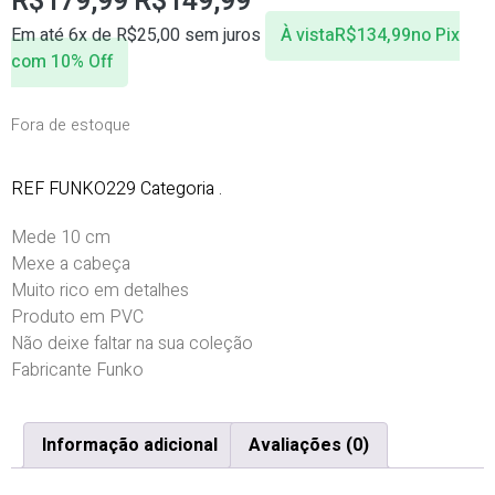
R$
179,99
R$
149,99
Em até 6x de
R$
25,00
sem juros
À vista
R$
134,99
no Pix
com 10% Off
Fora de estoque
REF
FUNKO229
Categoria
.
Mede 10 cm
Mexe a cabeça
Muito rico em detalhes
Produto em PVC
Não deixe faltar na sua coleção
Fabricante Funko
Informação adicional
Avaliações (0)