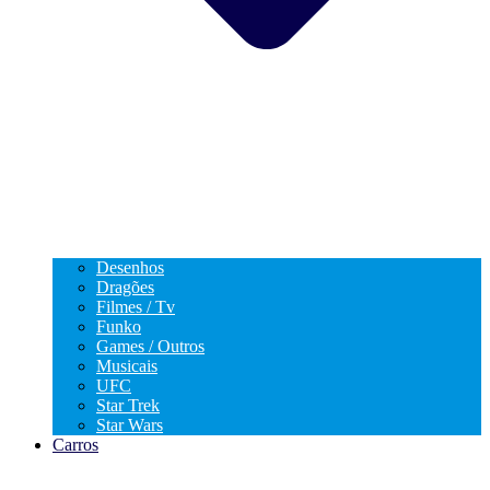
Desenhos
Dragões
Filmes / Tv
Funko
Games / Outros
Musicais
UFC
Star Trek
Star Wars
Carros