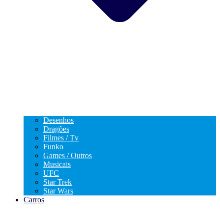
Desenhos
Dragões
Filmes / Tv
Funko
Games / Outros
Musicais
UFC
Star Trek
Star Wars
Carros