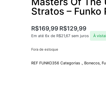
Masters Of The 
Stratos – Funko
R$
169,99
R$
129,99
Em até 6x de
R$
21,67
sem juros
À vista
Fora de estoque
REF
FUNKO356
Categorias
.
,
Bonecos
,
Fu