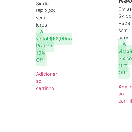
3x de
Em at
R$
23,33
3x de
sem
R$
23
juros
sem
À
juros
vista
R$
62,99
no
À
Pix com
vista
10%
Pix c
Off
10%
Off
Adicionar
ao
Adici
carrinho
ao
carri