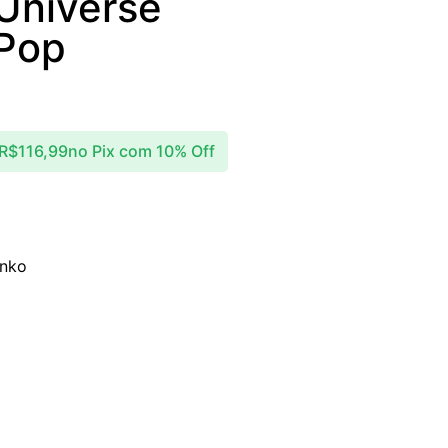
Universe
 Pop
R$
116,99
no Pix com 10% Off
nko