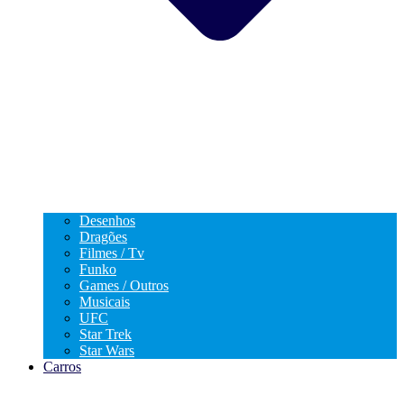
Desenhos
Dragões
Filmes / Tv
Funko
Games / Outros
Musicais
UFC
Star Trek
Star Wars
Carros