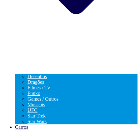
Desenhos
Dragões
Filmes / Tv
Funko
Games / Outros
Musicais
UFC
Star Trek
Star Wars
Carros