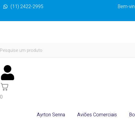
(11) 2422-2995
Bem-vind
0
Ayrton Senna
Aviões Comerciais
Bo