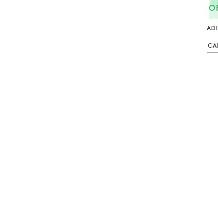
O
AD
CA