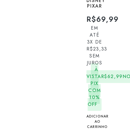
DISNEY
PIXAR
R$
69,99
EM
ATÉ
3X DE
R$
23,33
SEM
JUROS
À
VISTA
R$
62,99
N
PIX
COM
10%
OFF
ADICIONAR
AO
CARRINHO