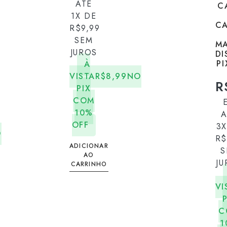
ATÉ
C
1X DE
C
R$
9,99
SEM
MA
JUROS
DI
PI
À
VISTA
R$
8,99
NO
R
PIX
COM
10%
A
OFF
3X
O
R$
ADICIONAR
S
AO
JU
CARRINHO
VI
C
1