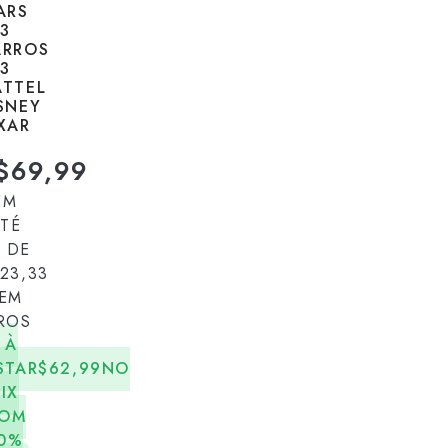
ARS
3
ARROS
3
TTEL
SNEY
XAR
$
69,99
EM
TÉ
 DE
23,33
EM
ROS
À
STA
R$
62,99
NO
PIX
OM
0%