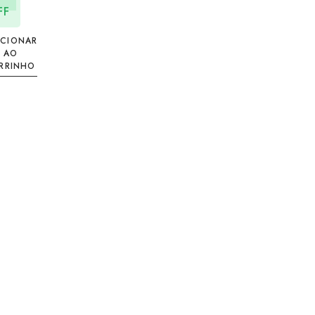
FF
ICIONAR
AO
RRINHO