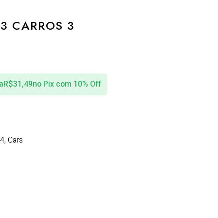
 3 CARROS 3
R
a
R$
31,49
no Pix com 10% Off
64
,
Cars