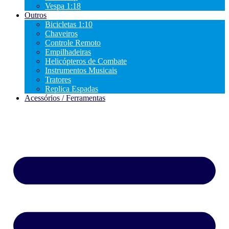
Vespa 1:18
Outros
Bicicletas 1:10
Chaveiros
Controle Remoto
Empilhadeiras
Helicópteros de Combate
Instrumentos Musicais
Tratores
Replica Espadas
Acessórios / Ferramentas