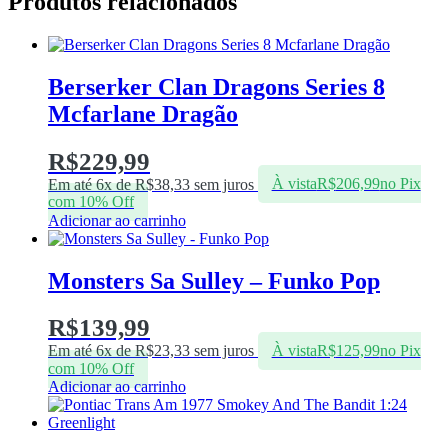
Produtos relacionados
Berserker Clan Dragons Series 8
Mcfarlane Dragão
R$
229,99
Em até 6x de
R$
38,33
sem juros
À vista
R$
206,99
no Pix
com 10% Off
Adicionar ao carrinho
Monsters Sa Sulley – Funko Pop
R$
139,99
Em até 6x de
R$
23,33
sem juros
À vista
R$
125,99
no Pix
com 10% Off
Adicionar ao carrinho