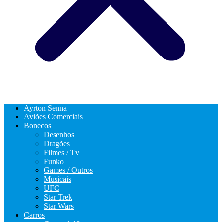
Ayrton Senna
Aviões Comerciais
Bonecos
Desenhos
Dragões
Filmes / Tv
Funko
Games / Outros
Musicais
UFC
Star Trek
Star Wars
Carros