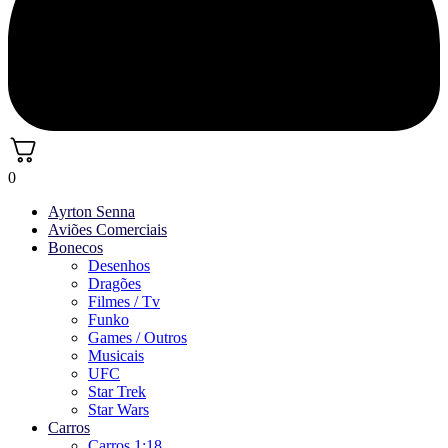
0
Ayrton Senna
Aviões Comerciais
Bonecos
Desenhos
Dragões
Filmes / Tv
Funko
Games / Outros
Musicais
UFC
Star Trek
Star Wars
Carros
Carros 1:18