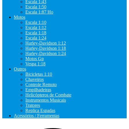
Escala 1:43
Escala 1:50
Escala 1:87 Ho
Motos
Escala 1:10
Escala 1:12
Escala 1:18
Escala 1:24
Harley-Davidson 1:12
Harley-Davidson 1:18
Harley-Davidson 1:24
Motos Gp
Vespa 1:18
Outros
Bicicletas 1:10
Chaveiros
Controle Remoto
Empilhadeiras
Helicópteros de Combate
Instrumentos Musicais
Tratores
Replica Espadas
Acessórios / Ferramentas