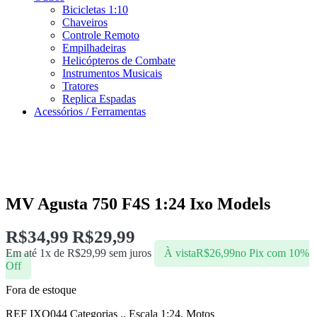
Bicicletas 1:10
Chaveiros
Controle Remoto
Empilhadeiras
Helicópteros de Combate
Instrumentos Musicais
Tratores
Replica Espadas
Acessórios / Ferramentas
MV Agusta 750 F4S 1:24 Ixo Models
R$
34,99
R$
29,99
Em até 1x de
R$
29,99
sem juros
À vista
R$
26,99
no Pix com 10%
Off
Fora de estoque
REF
IXO044
Categorias
.
,
Escala 1:24
,
Motos